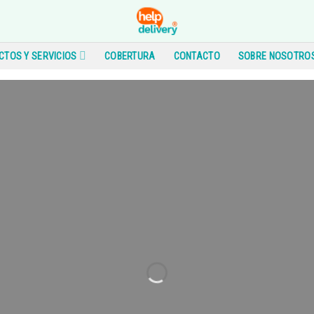
TOS Y SERVICIOS
COBERTURA
CONTACTO
SOBRE NOSOTRO
¿Listo para
dejar de pagar
de más
por energí
co de tu consumo
y te mostramos exactamente