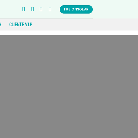
FUSIONSOLAR
S
CLIENTE V.I.P
a?
 cuánto podrías ahorrar con