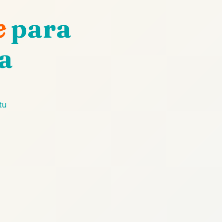
e
para
a
tu