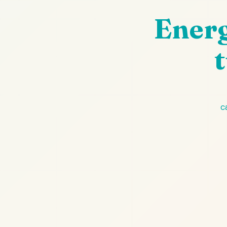
Energ
c